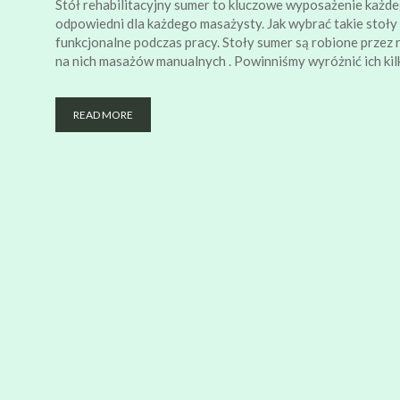
Stół rehabilitacyjny sumer to kluczowe wyposażenie każde
odpowiedni dla każdego masażysty. Jak wybrać takie stoły r
funkcjonalne podczas pracy. Stoły sumer są robione przez
na nich masażów manualnych . Powinniśmy wyróżnić ich kilk
READ MORE