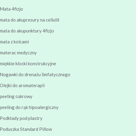
Mata 4fizjo
mata do akupresury na cellulit
mata do akupunktury 4fizjo
mata z kolcami
materac medyczny
miękkie klocki konstrukcyjne
Nogawki do drenażu limfatycznego
Olejki do aromaterapii
peeling cukrowy
peeling do rąk hipoalergiczny
Podkłady pod plastry
Poduszka Standard Pillow