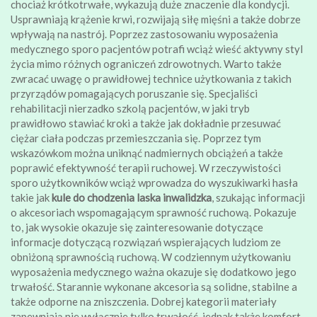
chociaż krótkotrwałe, wykazują duże znaczenie dla kondycji.
Usprawniają krążenie krwi, rozwijają siłę mięśni a także dobrze
wpływają na nastrój. Poprzez zastosowaniu wyposażenia
medycznego sporo pacjentów potrafi wciąż wieść aktywny styl
życia mimo różnych ograniczeń zdrowotnych. Warto także
zwracać uwagę o prawidłowej technice użytkowania z takich
przyrządów pomagających poruszanie się. Specjaliści
rehabilitacji nierzadko szkolą pacjentów, w jaki tryb
prawidłowo stawiać kroki a także jak dokładnie przesuwać
ciężar ciała podczas przemieszczania się. Poprzez tym
wskazówkom można uniknąć nadmiernych obciążeń a także
poprawić efektywność terapii ruchowej. W rzeczywistości
sporo użytkowników wciąż wprowadza do wyszukiwarki hasła
takie jak
kule do chodzenia laska inwalidzka
, szukając informacji
o akcesoriach wspomagającym sprawność ruchową. Pokazuje
to, jak wysokie okazuje się zainteresowanie dotyczące
informacje dotyczącą rozwiązań wspierających ludziom ze
obniżoną sprawnością ruchową. W codziennym użytkowaniu
wyposażenia medycznego ważna okazuje się dodatkowo jego
trwałość. Starannie wykonane akcesoria są solidne, stabilne a
także odporne na zniszczenia. Dobrej kategorii materiały
zapewniają nie wyłącznie tylko trwałość, jednak także komfort