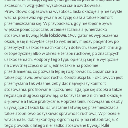
akcesorium względem wysokości ciała użytkownika.
Prawidłowo dopasowana wysokość laski okazuje się niezwykle
ważna, ponieważ wpływa na pozycję ciała a także komfort
przemieszczania się. W przypadkach, gdy niezbędne bywa
większe pomoc podczas przemieszczania się, nierzadko
stosowane bywają
kule łokciowe
. Owy gatunek wyposażenia
okazuje się niezwykle często wybierany między pacjentów po
przebytych uszkodzeniach kończyn dolnych, zabiegach chirurgii
ortopedycznej albo w okresie terapii ruchowej po znaczących
uszkodzeniach. Podpory tego typu opierają się nie wyłącznie
na chwytnej części dłoni, jednak także na poziomie
przedramieniu, co pozwala lepiej rozprowadzić ciężar ciała a
także poprawić pewność ruchu. Konstrukcja kul łokciowych jest
przemyślana tak właśnie, żeby dać największy komfort
stosowania. profilowane rączki, nieślizgające się stopki a także
regulacja długości sprawiają, iż korzystanie z nich nich okazuje
się pewne a także praktyczne. Poprzez temu rozwiązaniu osoby
używające z takich kul są w stanie łatwiej się przemieszczać a
także stopniowo odzyskiwać sprawność ruchową. W procesie
wracania ku dobrej kondycji ogromną rolę ma rehabilitacja. Z
tego powodu dlatego nierzadko stosowane bywają
kule