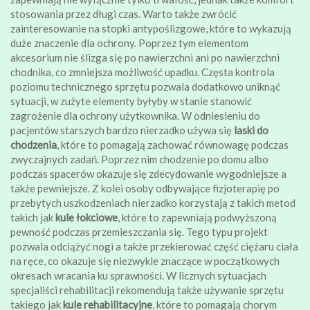
stosowania przez długi czas. Warto także zwrócić
zainteresowanie na stopki antypoślizgowe, które to wykazują
duże znaczenie dla ochrony. Poprzez tym elementom
akcesorium nie ślizga się po nawierzchni ani po nawierzchni
chodnika, co zmniejsza możliwość upadku. Częsta kontrola
poziomu technicznego sprzętu pozwala dodatkowo uniknąć
sytuacji, w zużyte elementy byłyby w stanie stanowić
zagrożenie dla ochrony użytkownika. W odniesieniu do
pacjentów starszych bardzo nierzadko używa się
laski do
chodzenia
, które to pomagają zachować równowagę podczas
zwyczajnych zadań. Poprzez nim chodzenie po domu albo
podczas spacerów okazuje się zdecydowanie wygodniejsze a
także pewniejsze. Z kolei osoby odbywające fizjoterapię po
przebytych uszkodzeniach nierzadko korzystają z takich metod
takich jak
kule łokciowe
, które to zapewniają podwyższoną
pewność podczas przemieszczania się. Tego typu projekt
pozwala odciążyć nogi a także przekierować część ciężaru ciała
na ręce, co okazuje się niezwykle znaczące w początkowych
okresach wracania ku sprawności. W licznych sytuacjach
specjaliści rehabilitacji rekomendują także używanie sprzętu
takiego jak
kule rehabilitacyjne
, które to pomagają chorym