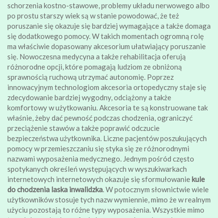
schorzenia kostno-stawowe, problemy układu nerwowego albo
po prostu starszy wiek są w stanie powodować, że też
poruszanie się okazuje się bardziej wymagające a także domaga
się dodatkowego pomocy. W takich momentach ogromną rolę
ma właściwie dopasowany akcesorium ułatwiający poruszanie
się. Nowoczesna medycyna a także rehabilitacja oferują
różnorodne opcji, które pomagają ludziom ze obniżoną
sprawnością ruchową utrzymać autonomię. Poprzez
innowacyjnym technologiom akcesoria ortopedyczny staje się
zdecydowanie bardziej wygodny, odciążony a także
komfortowy w użytkowaniu. Akcesoria te są konstruowane tak
właśnie, żeby dać pewność podczas chodzenia, ograniczyć
przeciążenie stawów a także poprawić odczucie
bezpieczeństwa użytkownika. Liczne pacjentów poszukujących
pomocy w przemieszczaniu się styka się ze różnorodnymi
nazwami wyposażenia medycznego. Jednym pośród często
spotykanych określeń występujących w wyszukiwarkach
internetowych internetowych okazuje się sformułowanie
kule
do chodzenia laska inwalidzka
. W potocznym słownictwie wiele
użytkowników stosuje tych nazw wymiennie, mimo że w realnym
użyciu pozostają to różne typy wyposażenia. Wszystkie mimo