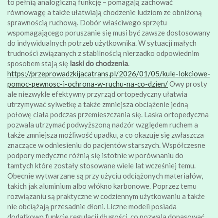
to pełnią analogiczną funkcję – pomagają zachować
równowagę a także ułatwiają chodzenie ludziom ze obniżoną
sprawnością ruchową. Dobór właściwego sprzętu
wspomagającego poruszanie się musi być zawsze dostosowany
do indywidualnych potrzeb użytkownika. W sytuacji małych
trudności związanych z stabilnością nierzadko odpowiednim
sposobem stają się
laski do chodzenia
.
https://przeprowadzkijacatrans.pl/2026/01/05/kule-lokciowe-
pomoc-pewnosc-i-ochrona-w-ruchu-na-co-dzien/
Owy prosty
ale niezwykle efektywny przyrząd ortopedyczny ułatwia
utrzymywać sylwetkę a także zmniejsza obciążenie jedną
połowę ciała podczas przemieszczania się. Laska ortopedyczna
pozwala utrzymać podwyższoną nadzór względem ruchem a
także zmniejsza możliwość upadku, a co okazuje się zwłaszcza
znaczące w odniesieniu do pacjentów starszych. Współczesne
podpory medyczne różnią się istotnie w porównaniu do
tamtych które zostały stosowane wiele lat wcześniej temu.
Obecnie wytwarzane są przy użyciu odciążonych materiałów,
takich jak aluminium albo włókno karbonowe. Poprzez temu
rozwiązaniu są praktyczne w codziennym użytkowaniu a także
nie obciążają przesadnie dłoni. Liczne modeli posiada
dodatkowo funkcję regulacji długości, co pozwala dopasować