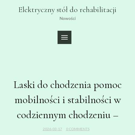
Skip
Elektryczny stół do rehabilitacji
to
content
Nowości
TOGGLE
NAVIGATION
Laski do chodzenia pomoc
mobilności i stabilności w
codziennym chodzeniu –
2026-03-17
0 COMMENTS