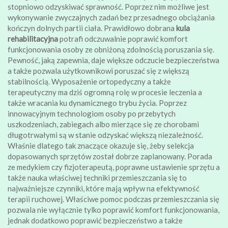
stopniowo odzyskiwać sprawność. Poprzez nim możliwe jest
wykonywanie zwyczajnych zadań bez przesadnego obciążania
kończyn dolnych partii ciała. Prawidłowo dobrana
kula
rehabilitacyjna
potrafi odczuwalnie poprawić komfort
funkcjonowania osoby ze obniżoną zdolnością poruszania się.
Pewność, jaką zapewnia, daje większe odczucie bezpieczeństwa
a także pozwala użytkownikowi poruszać się z większą
stabilnością. Wyposażenie ortopedyczny a także
terapeutyczny ma dziś ogromną rolę w procesie leczenia a
także wracania ku dynamicznego trybu życia. Poprzez
innowacyjnym technologiom osoby po przebytych
uszkodzeniach, zabiegach albo mierzące się ze chorobami
długotrwałymi są w stanie odzyskać większą niezależność.
Właśnie dlatego tak znaczące okazuje się, żeby selekcja
dopasowanych sprzętów został dobrze zaplanowany. Porada
ze medykiem czy fizjoterapeutą, poprawne ustawienie sprzętu a
także nauka właściwej techniki przemieszczania się to
najważniejsze czynniki, które mają wpływ na efektywność
terapii ruchowej. Właściwe pomoc podczas przemieszczania się
pozwala nie wyłącznie tylko poprawić komfort funkcjonowania,
jednak dodatkowo poprawić bezpieczeństwo a także