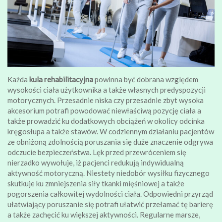
Każda
kula rehabilitacyjna
powinna być dobrana względem
wysokości ciała użytkownika a także własnych predyspozycji
motorycznych. Przesadnie niska czy przesadnie zbyt wysoka
akcesorium potrafi powodować niewłaściwą pozycję ciała a
także prowadzić ku dodatkowych obciążeń w okolicy odcinka
kręgosłupa a także stawów. W codziennym działaniu pacjentów
ze obniżoną zdolnością poruszania się duże znaczenie odgrywa
odczucie bezpieczeństwa. Lęk przed przewróceniem się
nierzadko wywołuje, iż pacjenci redukują indywidualną
aktywność motoryczną. Niestety niedobór wysiłku fizycznego
skutkuje ku zmniejszenia siły tkanki mięśniowej a także
pogorszenia całkowitej wydolności ciała. Odpowiedni przyrząd
ułatwiający poruszanie się potrafi ułatwić przełamać tę barierę
a także zachęcić ku większej aktywności. Regularne marsze,