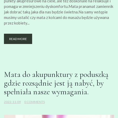
punkty akupresurowe na ciele, ale też doskonale na relaksuje i
pomaga w zmniejszeniu dyskomfortu.Mata pranamat zamiennik
jak dobrać taką jaka dla nas będzie świetna.Na samy wstępie
musimy ustalić czy mata z kolcami do masażu będzie używana
przez kobiety...
READ MORE
Mata do akupunktury z poduszką
gdzie rozsądnie jest ją nabyć, by
spełniała nasze wymagania.
2022-11-09
0 COMMENTS