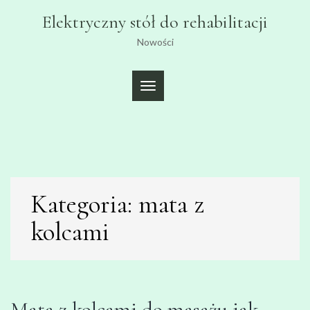
Skip
Elektryczny stół do rehabilitacji
to
content
Nowości
TOGGLE
NAVIGATION
Kategoria:
mata z
kolcami
Mata z kolcami do masażu jak