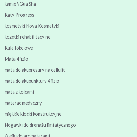
kamień Gua Sha
Katy Progress
kosmetyki Nova Kosmetyki
kozetki rehabilitacyjne
Kule łokciowe
Mata 4fizjo
mata do akupresury na cellulit
mata do akupunktury 4fizjo
mata z kolcami
materac medyczny
miękkie klocki konstrukcyjne
Nogawki do drenażu limfatycznego
Olejki do aromaterapii