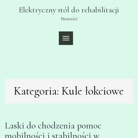
Skip
Elektryczny stół do rehabilitacji
to
content
Nowości
TOGGLE
NAVIGATION
Kategoria:
Kule łokciowe
Laski do chodzenia pomoc
mobilności i stabilności w