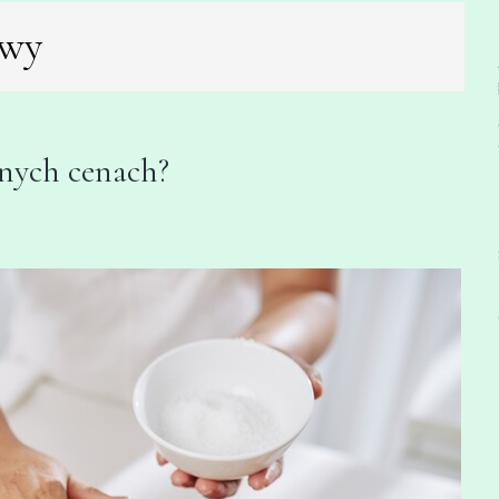
owy
jnych cenach?