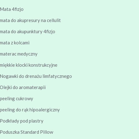
Mata 4fizjo
mata do akupresury na cellulit
mata do akupunktury 4fizjo
mata z kolcami
materac medyczny
miękkie klocki konstrukcyjne
Nogawki do drenażu limfatycznego
Olejki do aromaterapii
peeling cukrowy
peeling do rąk hipoalergiczny
Podkłady pod plastry
Poduszka Standard Pillow