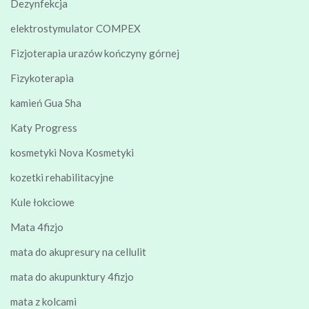
Dezynfekcja
elektrostymulator COMPEX
Fizjoterapia urazów kończyny górnej
Fizykoterapia
kamień Gua Sha
Katy Progress
kosmetyki Nova Kosmetyki
kozetki rehabilitacyjne
Kule łokciowe
Mata 4fizjo
mata do akupresury na cellulit
mata do akupunktury 4fizjo
mata z kolcami