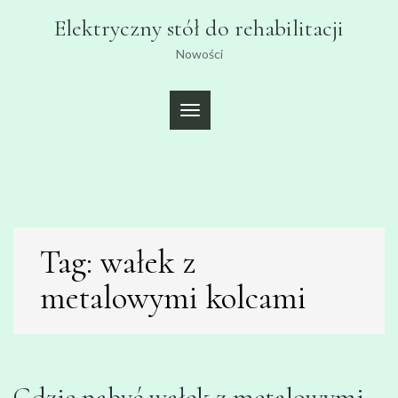
Skip
Elektryczny stół do rehabilitacji
to
content
Nowości
TOGGLE
NAVIGATION
Tag:
wałek z
metalowymi kolcami
Gdzie nabyć wałek z metalowymi