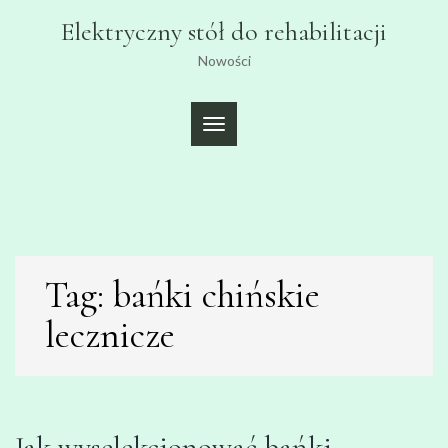
Skip
Elektryczny stół do rehabilitacji
to
content
Nowości
TOGGLE
NAVIGATION
Tag:
bańki chińskie
lecznicze
Jak wyselekcjonować bańki