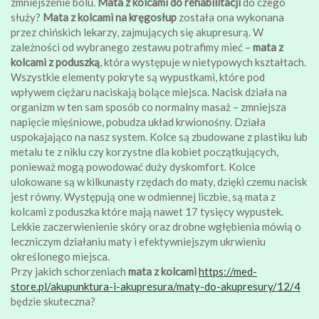
zmniejszenie bólu.
Mata z kolcami do rehabilitacji
do czego
służy?
Mata z kolcami na kręgosłup
została ona wykonana
przez chińskich lekarzy, zajmujących się akupresurą. W
zależności od wybranego zestawu potrafimy mieć –
mata z
kolcami z poduszką
, która występuje w nietypowych kształtach.
Wszystkie elementy pokryte są wypustkami, które pod
wpływem ciężaru naciskają bolące miejsca. Nacisk działa na
organizm w ten sam sposób co normalny masaż – zmniejsza
napięcie mięśniowe, pobudza układ krwionośny. Działa
uspokajająco na nasz system. Kolce są zbudowane z plastiku lub
metalu te z niklu czy korzystne dla kobiet początkujących,
ponieważ mogą powodować duży dyskomfort. Kolce
ulokowane są w kilkunasty rzędach do maty, dzięki czemu nacisk
jest równy. Występują one w odmiennej liczbie, są mata z
kolcami z poduszka które mają nawet 17 tysięcy wypustek.
Lekkie zaczerwienienie skóry oraz drobne wgłębienia mówią o
leczniczym działaniu maty i efektywniejszym ukrwieniu
określonego miejsca.
Przy jakich schorzeniach
mata z kolcami
https://med-
store.pl/akupunktura-i-akupresura/maty-do-akupresury/12/4
będzie skuteczna?