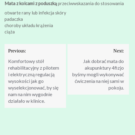
Mata z kolcami z poduszką
przeciwwskazania do stosowania
otwarte rany lub infekcja skóry
padaczka
choroby układu krążenia
ciąża
Nawigacja
Previous:
Next:
wpisu
Komfortowy stół
Jak dobrać mata do
rehabilitacyjny z pilotem
akupunktury 4fizjo
i elektryczną regulacją
byśmy mogli wykonywać
wysokości jak go
ćwiczenia na niej sami w
wyselekcjonować, by się
pokoju.
nam na nim wygodnie
działało w klinice.