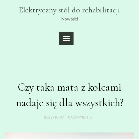
Skip
Elektryczny stół do rehabilitacji
to
content
Nowości
TOGGLE
NAVIGATION
Czy taka mata z kolcami
nadaje się dla wszystkich?
2022-10-07
0 COMMENTS