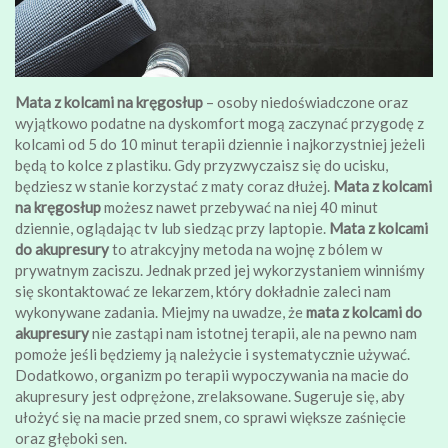
Mata z kolcami na kręgosłup
– osoby niedoświadczone oraz
wyjątkowo podatne na dyskomfort mogą zaczynać przygodę z
kolcami od 5 do 10 minut terapii dziennie i najkorzystniej jeżeli
będą to kolce z plastiku. Gdy przyzwyczaisz się do ucisku,
będziesz w stanie korzystać z maty coraz dłużej.
Mata z kolcami
na kręgosłup
możesz nawet przebywać na niej 40 minut
dziennie, oglądając tv lub siedząc przy laptopie.
Mata z kolcami
do akupresury
to atrakcyjny metoda na wojnę z bólem w
prywatnym zaciszu. Jednak przed jej wykorzystaniem winniśmy
się skontaktować ze lekarzem, który dokładnie zaleci nam
wykonywane zadania. Miejmy na uwadze, że
mata z kolcami do
akupresury
nie zastąpi nam istotnej terapii, ale na pewno nam
pomoże jeśli będziemy ją należycie i systematycznie używać.
Dodatkowo, organizm po terapii wypoczywania na macie do
akupresury jest odprężone, zrelaksowane. Sugeruje się, aby
ułożyć się na macie przed snem, co sprawi większe zaśnięcie
oraz głęboki sen.