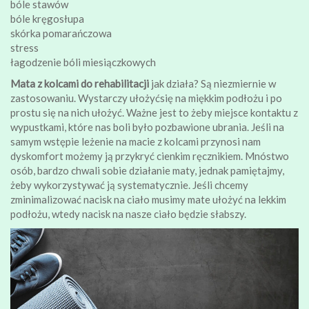
bóle stawów
bóle kręgosłupa
skórka pomarańczowa
stress
łagodzenie bóli miesiączkowych
Mata z kolcami do rehabilitacji
jak działa? Są niezmiernie w
zastosowaniu. Wystarczy ułożyćsię na miękkim podłożu i po
prostu się na nich ułożyć. Ważne jest to żeby miejsce kontaktu z
wypustkami, które nas boli było pozbawione ubrania. Jeśli na
samym wstępie leżenie na macie z kolcami przynosi nam
dyskomfort możemy ją przykryć cienkim ręcznikiem. Mnóstwo
osób, bardzo chwali sobie działanie maty, jednak pamiętajmy,
żeby wykorzystywać ją systematycznie. Jeśli chcemy
zminimalizować nacisk na ciało musimy mate ułożyć na lekkim
podłożu, wtedy nacisk na nasze ciało będzie słabszy.