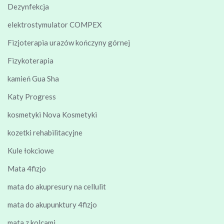
Dezynfekcja
elektrostymulator COMPEX
Fizjoterapia urazów kończyny górnej
Fizykoterapia
kamień Gua Sha
Katy Progress
kosmetyki Nova Kosmetyki
kozetki rehabilitacyjne
Kule łokciowe
Mata 4fizjo
mata do akupresury na cellulit
mata do akupunktury 4fizjo
mata z kolcami