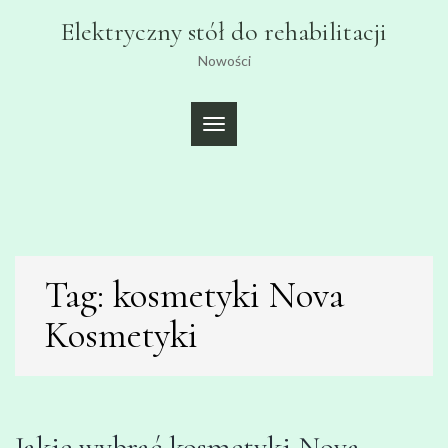
Skip
Elektryczny stół do rehabilitacji
to
content
Nowości
TOGGLE
NAVIGATION
Tag:
kosmetyki Nova
Kosmetyki
Jakie wybrać kosmetyki Nova