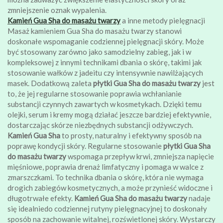
zmniejszenie oznak wypalenia.
Kamień Gua Sha do masażu twarzy
a inne metody pielęgnacji
Masaż kamieniem Gua Sha do masażu twarzy stanowi
doskonałe wspomaganie codziennej pielęgnacji skóry. Może
być stosowany zarówno jako samodzielny zabieg, jak i w
kompleksowej z innymi technikami dbania o skórę, takimi jak
stosowanie wałków z jadeitu czy intensywnie nawilżających
masek. Dodatkową zaleta
płytki Gua Sha do masażu twarzy
jest
to, że jej regularne stosowanie poprawia wchłanianie
substancji czynnych zawartych w kosmetykach. Dzięki temu
olejki, serum i kremy mogą działać jeszcze bardziej efektywnie,
dostarczając skórze niezbędnych substancji odżywczych.
Kamień Gua Sha
to prosty, naturalny i efektywny sposób na
poprawę kondycji skóry. Regularne stosowanie
płytki Gua Sha
do masażu twarzy
wspomaga przepływ krwi, zmniejsza napięcie
mięśniowe, poprawia drenaż limfatyczny i pomaga w walce z
zmarszczkami. To technika dbania o skórę, która nie wymaga
drogich zabiegów kosmetycznych, a może przynieść widoczne i
długotrwałe efekty.
Kamień Gua Sha do masażu twarzy
nadaje
się idealniedo codziennej rutyny pielęgnacyjnej to doskonały
sposób na zachowanie witalnej, rozświetlonej skóry. Wystarczy