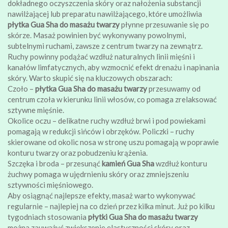
dokładnego oczyszczenia skóry oraz nałożenia substancji
nawilżającej lub preparatu nawilżającego, które umożliwia
płytka Gua Sha do masażu twarzy
płynne przesuwanie się po
skórze. Masaż powinien być wykonywany powolnymi,
subtelnymi ruchami, zawsze z centrum twarzy na zewnątrz.
Ruchy powinny podążać wzdłuż naturalnych linii mięśni i
kanałów limfatycznych, aby wzmocnić efekt drenażu i napinania
skóry. Warto skupić się na kluczowych obszarach:
Czoło –
płytka Gua Sha do masażu twarzy
przesuwamy od
centrum czoła w kierunku linii włosów, co pomaga zrelaksować
sztywne mięśnie.
Okolice oczu – delikatne ruchy wzdłuż brwi i pod powiekami
pomagają w redukcji sińców i obrzęków. Policzki – ruchy
skierowane od okolic nosa w stronę uszu pomagają w poprawie
konturu twarzy oraz pobudzeniu krążenia.
Szczęka i broda – przesunąć
kamień Gua Sha
wzdłuż konturu
żuchwy pomaga w ujędrnieniu skóry oraz zmniejszeniu
sztywności mięśniowego.
Aby osiągnąć najlepsze efekty, masaż warto wykonywać
regularnie – najlepiej na co dzień przez kilka minut. Już po kilku
tygodniach stosowania
płytki Gua Sha do masażu twarzy
można zauważyć zwiększenie elastyczności skóry oraz