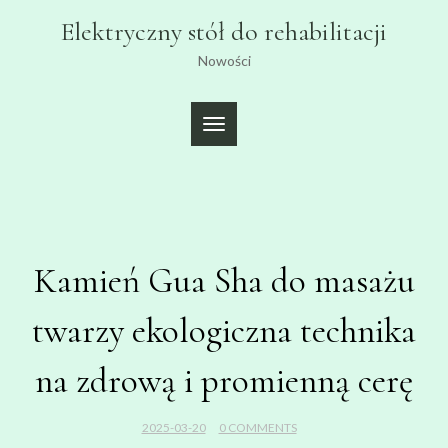
Skip
Elektryczny stół do rehabilitacji
to
content
Nowości
TOGGLE
NAVIGATION
Kamień Gua Sha do masażu
twarzy ekologiczna technika
na zdrową i promienną cerę
2025-03-20
0 COMMENTS