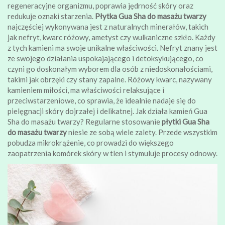
regeneracyjne organizmu, poprawia jędrność skóry oraz
redukuje oznaki starzenia.
Płytka Gua Sha do masażu twarzy
najczęściej wykonywana jest z naturalnych minerałów, takich
jak nefryt, kwarc różowy, ametyst czy wulkaniczne szkło. Każdy
z tych kamieni ma swoje unikalne właściwości. Nefryt znany jest
ze swojego działania uspokajającego i detoksykującego, co
czyni go doskonałym wyborem dla osób z niedoskonałościami,
takimi jak obrzęki czy stany zapalne. Różowy kwarc, nazywany
kamieniem miłości, ma właściwości relaksujące i
przeciwstarzeniowe, co sprawia, że idealnie nadaje się do
pielęgnacji skóry dojrzałej i delikatnej. Jak działa kamień Gua
Sha do masażu twarzy? Regularne stosowanie
płytki Gua Sha
do masażu twarzy
niesie ze sobą wiele zalety. Przede wszystkim
pobudza mikrokrążenie, co prowadzi do większego
zaopatrzenia komórek skóry w tlen i stymuluje procesy odnowy.