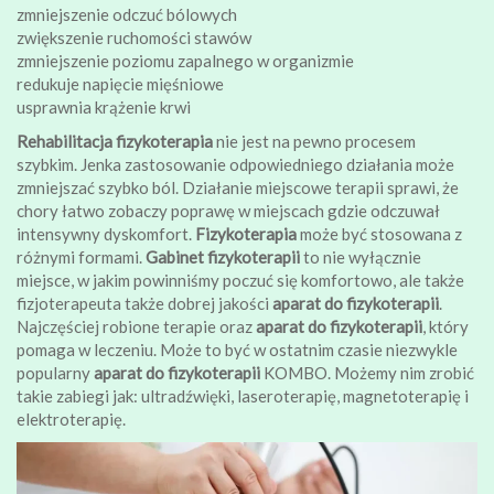
zmniejszenie odczuć bólowych
zwiększenie ruchomości stawów
zmniejszenie poziomu zapalnego w organizmie
redukuje napięcie mięśniowe
usprawnia krążenie krwi
Rehabilitacja fizykoterapia
nie jest na pewno procesem
szybkim. Jenka zastosowanie odpowiedniego działania może
zmniejszać szybko ból. Działanie miejscowe terapii sprawi, że
chory łatwo zobaczy poprawę w miejscach gdzie odczuwał
intensywny dyskomfort.
Fizykoterapia
może być stosowana z
różnymi formami.
Gabinet fizykoterapii
to nie wyłącznie
miejsce, w jakim powinniśmy poczuć się komfortowo, ale także
fizjoterapeuta także dobrej jakości
aparat do fizykoterapii
.
Najczęściej robione terapie oraz
aparat do fizykoterapii
, który
pomaga w leczeniu. Może to być w ostatnim czasie niezwykle
popularny
aparat do fizykoterapii
KOMBO. Możemy nim zrobić
takie zabiegi jak: ultradźwięki, laseroterapię, magnetoterapię i
elektroterapię.