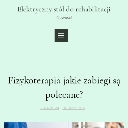
Skip
Elektryczny stół do rehabilitacji
to
content
Nowości
TOGGLE
NAVIGATION
Fizykoterapia jakie zabiegi są
polecane?
2024-01-24
0 COMMENTS