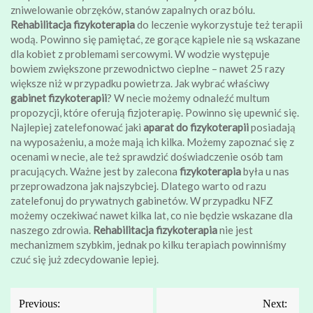
zniwelowanie obrzęków, stanów zapalnych oraz bólu.
Rehabilitacja fizykoterapia
do leczenie wykorzystuje też terapii
wodą. Powinno się pamiętać, ze gorące kąpiele nie są wskazane
dla kobiet z problemami sercowymi. W wodzie występuje
bowiem zwiększone przewodnictwo cieplne – nawet 25 razy
większe niż w przypadku powietrza. Jak wybrać właściwy
gabinet fizykoterapii
? W necie możemy odnaleźć multum
propozycji, które oferują fizjoterapię. Powinno się upewnić się.
Najlepiej zatelefonować jaki
aparat do fizykoterapii
posiadają
na wyposażeniu, a może mają ich kilka. Możemy zapoznać się z
ocenami w necie, ale też sprawdzić doświadczenie osób tam
pracujących. Ważne jest by zalecona
fizykoterapia
była u nas
przeprowadzona jak najszybciej. Dlatego warto od razu
zatelefonuj do prywatnych gabinetów. W przypadku NFZ
możemy oczekiwać nawet kilka lat, co nie będzie wskazane dla
naszego zdrowia.
Rehabilitacja fizykoterapia
nie jest
mechanizmem szybkim, jednak po kilku terapiach powinniśmy
czuć się już zdecydowanie lepiej.
Nawigacja
Previous:
Next: