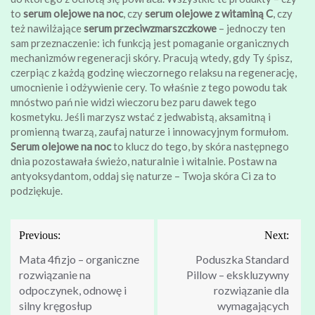
to
serum olejowe na noc
, czy
serum olejowe z witaminą C
, czy
też nawilżające
serum przeciwzmarszczkowe
– jednoczy ten
sam przeznaczenie: ich funkcją jest pomaganie organicznych
mechanizmów regeneracji skóry. Pracują wtedy, gdy Ty śpisz,
czerpiąc z każdą godzinę wieczornego relaksu na regenerację,
umocnienie i odżywienie cery. To właśnie z tego powodu tak
mnóstwo pań nie widzi wieczoru bez paru dawek tego
kosmetyku. Jeśli marzysz wstać z jedwabistą, aksamitną i
promienną twarzą, zaufaj naturze i innowacyjnym formułom.
Serum olejowe na noc
to klucz do tego, by skóra następnego
dnia pozostawała świeżo, naturalnie i witalnie. Postaw na
antyoksydantom, oddaj się naturze – Twoja skóra Ci za to
podziękuje.
Nawigacja
Previous:
Next:
wpisu
Mata 4fizjo – organiczne
Poduszka Standard
rozwiązanie na
Pillow – ekskluzywny
odpoczynek, odnowę i
rozwiązanie dla
silny kręgosłup
wymagających