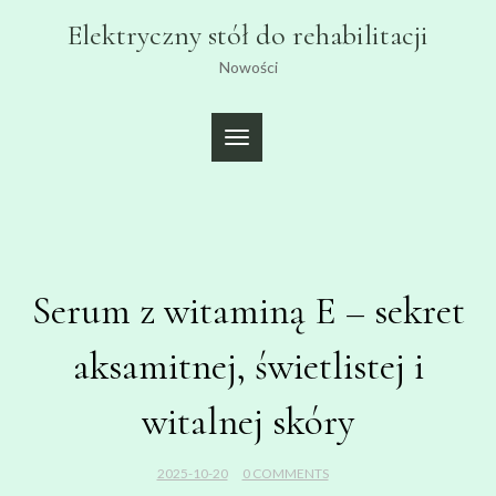
Skip
Elektryczny stół do rehabilitacji
to
content
Nowości
TOGGLE
NAVIGATION
Serum z witaminą E – sekret
aksamitnej, świetlistej i
witalnej skóry
2025-10-20
0 COMMENTS