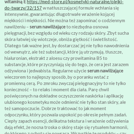
witaminą E
https://med-store.pl/kosmetyki-naturalne/olejki-
do-twarzy/32/157
w natłuszczającej formule wchłania się
intensywnie, gwarantując długotrwałe wrażenie kojącej
miękkości i miękkości. Nie można też zapominać o codziennym
nawilżeniu –
serum nawilżające
to niezbędna osnowa
pielęgnacji, bez względu od wieku czy rodzaju skóry. Zbyt sucha
skóra łatwiej się wiotczeje, obniża giętkość i świetlistość.
Dlatego tak ważne jest, by dostarczać jej nie tylko nawodnienia
od wewnątrz, ale też substancji, które ją utrzymują. tłuszcze,
hialuronian, ekstrakt z aloesu czy prowitamina B5 to
substancje, które przyczyniają się do tego, że cera jest zarazem
odżywiona i jedwabista. Regularne użycie
serum nawilżające
wieczorem to najlepszy sposób, by o poranku wstać z
promienną cerą. Po zmroku zwyczaj pielęgnacyjny to nie tylko
konieczność – to relaks i moment dla ciała. Parę chwil
poświęconych na dokładne oczyszczenie naskórka i aplikację
ulubionego kosmetyku może odmienić nie tylko stan skóry, ale
też samopoczucie. Dobrze traktować to jak moment
odpoczynku, który pozwala uspokoić po okresie pełnym zadań.
Ciepły zapach esencji, delikatna tekstura i wrażenie odżywienia
dają efekt, że nocna troska o skórę staje się rytuałem harmonii,
do którego z ochotą się powraca. Wszystkie te produkty – czy