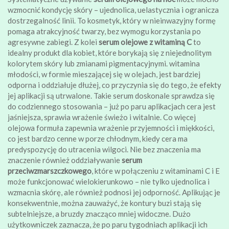
wzmocnić kondycję skóry – ujednolica, uelastycznia i ogranicza
dostrzegalność linii. To kosmetyk, który w nieinwazyjny formę
pomaga atrakcyjność twarzy, bez wymogu korzystania po
agresywne zabiegi. Z kolei
serum olejowe z witaminą C
to
idealny produkt dla kobiet, które borykają się z niejednolitym
kolorytem skóry lub zmianami pigmentacyjnymi. witamina
młodości, w formie mieszającej się w olejach, jest bardziej
odporna i oddziałuje dłużej, co przyczynia się do tego, że efekty
jej aplikacji są utrwalone. Takie serum doskonale sprawdza się
do codziennego stosowania – już po paru aplikacjach cera jest
jaśniejsza, sprawia wrażenie świeżo i witalnie. Co więcej
olejowa formuła zapewnia wrażenie przyjemności i miękkości,
co jest bardzo cenne w porze chłodnym, kiedy cera ma
predyspozycję do utracenia wilgoci. Nie bez znaczenia ma
znaczenie również oddziaływanie
serum
przeciwzmarszczkowego
, które w połączeniu z witaminami C i E
może funkcjonować wielokierunkowo – nie tylko ujednolica i
wzmacnia skórę, ale również podnosi jej odporność. Aplikując je
konsekwentnie, można zauważyć, że kontury buzi stają się
subtelniejsze, a bruzdy znacząco mniej widoczne. Dużo
użytkowniczek zaznacza, że po paru tygodniach aplikacji ich