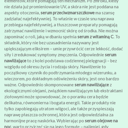
elementów, które pomagają ten mechanizm. Po zmroku, kiedy
nie działa już promieniowanie UV, a skóra nie jest poddana na
aspekty otoczenia,
serum przeciwzmarszczkowe
ma szansę
zadziałać najefektywniej. To właśnie w czasie snu naprawa
przebiega najefektywniej, a tłuszczowe preparaty pomagają
zatrzymać nawilżenie i wzmocnić skórę od środka. Nie można
zapominać o roli, jaką w dbaniu spełnia
serum z witaminą C
. To
składnik, który nie bez uzasadnienia nazywany jest
upiększającym eliksirem – umie przywrócić cerze lekkość, dodać
siły i zredukować symptomy zmęczenia. Odpowiednie
serum
nawilżające
to z kolei podstawa codziennej pielęgnacji – bez
względu od okresu życia i rodzaju skóry. Nawilżenie to
początkowy czynnik do podtrzymania młodego wizerunku, a
wieczorem, po dokładnym odświeżeniu skóry, jest ono bardzo
ważne. Odpowiednio skomponowane
serum nawilżające
z
ekologicznymi olejami, związkiem nawilżającym lub ekstraktami
ziołowymi może spowodować, że o poranku cera będzie
delikatna, równomierna i bogata energii. Takie produkty nie
tylko zapobiegają utratom wilgoci, ale także przyspieszają
naprawę płaszcza ochronnej, która jest odpowiedzialna za
harmonijne pracę naskórka. Wybierając po
serum olejowe na
noc
, warto przyjrzeć się na jego formułę – najlepiej, gdy