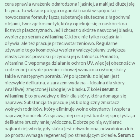
cera sprawia wrażenie odmłodzona i jaśniej, a makijaż dłużej się
trzyma. To właśnie potęga organiki i nauki w spójności –
nowoczesne formuły łączą substancje skuteczne z łagodnymi
olejami, tworząc kosmetyk, który opiekuje się o naskórek na
licznych płaszczyznach. Jeśli chcesz o skórze nasyconej blasku,
wybierz po
serum z witaminą C
, które nie tylko rozjaśnia i
ożywia, ale też pracuje przeciwstarzeniowo. Regularne
używanie tego kosmetyku wspiera walczyć plamy, zwiększa
elastyczność powłoki i przynosi jej witalności. Ponadto,
witamina C wspomaga działanie ochron UV, więc jej obecność w
codziennej rutynie pozmierzchowej wzmacnia osłonę skóry
także w następnym poranku. W połączeniu z olejami jest
niezwykle delikatna, a zarazem wydajna – idealna dla skóry
wrażliwej, zmęczonej i ubogiej w blasku. Z kolei
serum z
witaminą E
to prawdziwy eliksir dla skóry, która domaga się
naprawy. Substancja ta pracuje jak biologiczny zmiatacz
wolnych rodników, który eliminuje wolne oksydanty i wspiera
naprawę komórek. Za sprawą niej cera jest bardziej sprężysta, a
delikatne bruzdy mniej widoczne. Dobrze po nią wybierać
najbardziej wtedy, gdy skóra jest odwodniona, odwodniona lub
po prostu wymaga regeneracji po stresującym okresie.
Serum z