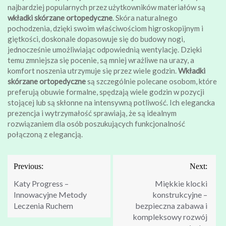
najbardziej popularnych przez użytkowników materiałów są
wkładki skórzane ortopedyczne
. Skóra naturalnego
pochodzenia, dzięki swoim właściwościom higroskopijnym i
giętkości, doskonale dopasowuje się do budowy nogi,
jednocześnie umożliwiając odpowiednią wentylację. Dzięki
temu zmniejsza się pocenie, są mniej wrażliwe na urazy, a
komfort noszenia utrzymuje się przez wiele godzin.
Wkładki
skórzane ortopedyczne
są szczególnie polecane osobom, które
preferują obuwie formalne, spędzają wiele godzin w pozycji
stojącej lub są skłonne na intensywną potliwość. Ich elegancka
prezencja i wytrzymałość sprawiają, że są idealnym
rozwiązaniem dla osób poszukujących funkcjonalność
połączoną z elegancją.
Nawigacja
Previous:
Next:
wpisu
Katy Progress –
Miękkie klocki
Innowacyjne Metody
konstrukcyjne –
Leczenia Ruchem
bezpieczna zabawa i
kompleksowy rozwój