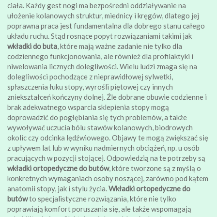
ciała. Każdy gest nogi ma bezpośredni oddziaływanie na
ułożenie kolanowych struktur, miednicy i kręgów, dlatego jej
poprawna praca jest fundamentalna dla dobrego stanu całego
układu ruchu. Stąd rosnące popyt rozwiązaniami takimi jak
wkładki do buta
, które mają ważne zadanie nie tylko dla
codziennego funkcjonowania, ale również dla profilaktyki i
niwelowania licznych dolegliwości. Wielu ludzi zmaga się na
dolegliwości pochodzące z nieprawidłowej sylwetki,
spłaszczenia łuku stopy, wyrośli piętowej czy innych
zniekształceń kończyny dolnej. Źle dobrane obuwie codzienne i
brak adekwatnego wsparcia sklepienia stopy mogą
doprowadzić do pogłębiania się tych problemów, a także
wywoływać uczucia bólu stawów kolanowych, biodrowych
okolic czy odcinka lędźwiowego. Objawy te mogą zwiększać się
z upływem lat lub w wyniku nadmiernych obciążeń, np. u osób
pracujących w pozycji stojącej. Odpowiedzią na te potrzeby są
wkładki ortopedyczne do butów
, które tworzone są z myślą o
konkretnych wymaganiach osoby noszącej, zarówno pod kątem
anatomii stopy, jak i stylu życia.
Wkładki ortopedyczne do
butów
to specjalistyczne rozwiązania, które nie tylko
poprawiają komfort poruszania się, ale także wspomagają