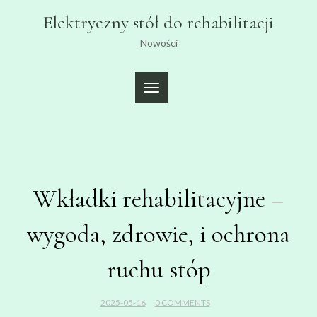
Skip
Elektryczny stół do rehabilitacji
to
content
Nowości
TOGGLE
NAVIGATION
Wkładki rehabilitacyjne –
wygoda, zdrowie, i ochrona
ruchu stóp
2025-05-16
0 COMMENTS