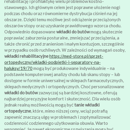
rehabilitację i profilaktykę wielu problemów kostno-
stawowego. Ich głównym celem jest poprawne ułożenie nogi
podczas chodu oraz równomierne dystrybucja ciśnień na jej
obszarze. Dzięki temu możliwe jest odciążenie przeciążonych
obszarów stopy oraz uzyskanie prawidłowego wzorca chodu.
Odpowiednio dopasowane
wkładki do butów
mogą skutecznie
poprawiać zaburzenia posturalne, zmniejszać przeciążenia, a
także chronić przed zranieniom i małym kontuzjom, szczególnie
w przypadku osób ruchliwych. W zależności od wymagań osoby,
wkładki rehabilitacyjne
https://med-store.pl/sprzet-
ortopedyczny/wkladki-podpietki-i-separatory-na-
haluksy/19/70
mogą być produkowane indywidualnie – na
podstawie komputerowej analizy chodu lub skanu stopy – lub
dostępne w formie uniwersalnej w sklepach farmaceutycznych,
sklepach medycznych i ortopedycznych. Choć personalizowane
wkładki do butów
zazwyczaj są bardziej kosztowne, oferują
najbardziej precyzyjne komfort i skuteczność. Dla wielu osób
jednak realną możliwością mogą być
tanie wkładki
ortopedyczne
, które, mimo niższej ceny, wciąż potrafią
zapewnić znaczącą ulgę w problemach i zoptymalizować
codzienność codziennego użytkowania obuwia. Warto
wspomnieć, że nawet ekonomiczne rozwiązania mogą być