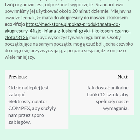
twój organizm jest, odprężone i wypoczęte . Standardowo
powinniśmy jej użytkować około 20 minut dziennie. Miejmy na
uwadze jednak, że
mata do akupresury do masażu z kokosem
eco 4fizjo
https://med-store.pl/pokaz-produkt/mata-do-
akupresury-4fizjo-lniana-z-luskami-gryki-i-kokosem-czarno-
zlota/3136
musi być wykorzystywana regularnie. Osoby
początkujące na samym początku mogą czuć ból, jednak szybko
do niego się przyzwyczajają, a po paru sesja będzie on już o
wiele mniejszy.
Nawigacja
Previous:
Next:
wpisu
Gdzie najlepiej jest
Jak dostać unikalne
zakupić
bańki 12 sztuk, aby
elektrostymulator
spełniały nasze
COMPEX, aby służyły
wymagania.
nam przez sporo
zabiegów.