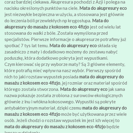
coraz bardziej ciekawa. Akupresura pochodzi z Azji i polega na
nacisku określonych punktów na ciele.
Mata do akupresury eco
jest niezwykle bezpieczna w użyciu, a stosowana jest głównie
do leczenia bóli przewlekłych np kręgosłupa.
Mata do
akupresury do masażu z kokosem eco 4fizjo
jest od wielu lat
stosowana do walki z bóle. Została wymyślona przed
specjalistów. Pierwsze informacje o akupresurze potrafimy już
spotkać 7 tys lat temu.
Mata do akupresury eco
składa się
zasadniczo z maty i dodatkowo możemy do zestawu nabyć
poduszkę, która dodatkowo pokryta jest wypustkami.
Czym kierować się przy wyborze maty? Są 3 główne elementy,
które potrafią mieć wpływ na nasz wybór. Pierwszy spośród
nich to jaki rozstaw wypustek posiada
mata do akupresury do
masażu z kokosem eco 4fizjo
, jej rozmiar oraz materiał spośród
którego została stworzona.
Mata do akupresury eco
jak sama
nazwa pokazuje została zrobiona z surowców ekologicznych
głównie z lnu i włókna kokosowego. Wypustki są pokryte
antybakteryjnym materiał, dzięki czemu
mata do akupresury do
masażu z kokosem eco 4fizjo
może być użytkowana przez wiele
osób. Jeżeli chodzi o rozstaw wypustek im jest ich więcej to
mata do akupresury do masażu z kokosem eco 4fizjo
będzie
lepsza w działaniu.