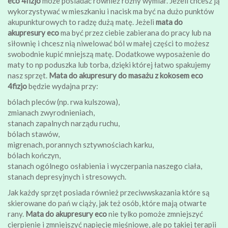
eco 4fizjo
może posiadać również różny wymiar. Jeżeli chcesz ją
wykorzystywać w mieszkaniu i nacisk ma być na dużo punktów
akupunkturowych to radzę dużą matę. Jeżeli
mata do
akupresury eco
ma być przez ciebie zabierana do pracy lub na
siłownię i chcesz nią niwelować ból w małej części to możesz
swobodnie kupić mniejszą matę. Dodatkowe wyposażenie do
maty to np poduszka lub torba, dzięki której łatwo spakujemy
nasz sprzęt.
Mata do akupresury do masażu z kokosem eco
4fizjo
będzie wydajna przy:
bólach pleców (np. rwa kulszowa),
zmianach zwyrodnieniach,
stanach zapalnych narządu ruchu,
bólach stawów,
migrenach, porannych sztywnościach karku,
bólach kończyn,
stanach ogólnego osłabienia i wyczerpania naszego ciała,
stanach depresyjnych i stresowych.
Jak każdy sprzęt posiada również przeciwwskazania które są
skierowane do pań w ciąży, jak też osób, które mają otwarte
rany.
Mata do akupresury eco
nie tylko pomoże zmniejszyć
cierpienie i zmniejszyć napięcie mięśniowe, ale po takiej terapii