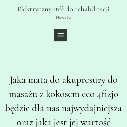
Skip
Elektryczny stół do rehabilitacji
to
content
Nowości
TOGGLE
NAVIGATION
Jaka mata do akupresury do
masażu z kokosem eco 4fizjo
będzie dla nas najwydajniejsza
oraz jaka jest jej wartość